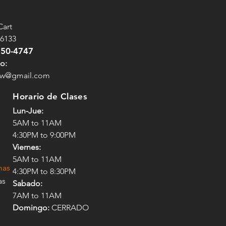
Cart
76133
750-4747
o:
fw@gmail.com
Horario de Clases
Lun-Jue:
5AM to 11AM
4:30PM to 9:00PM
Viernes:
5AM to 11AM
mas
4:30PM to 8:30PM
as
Sabado:
7AM to 11AM
Domingo:
CERRADO